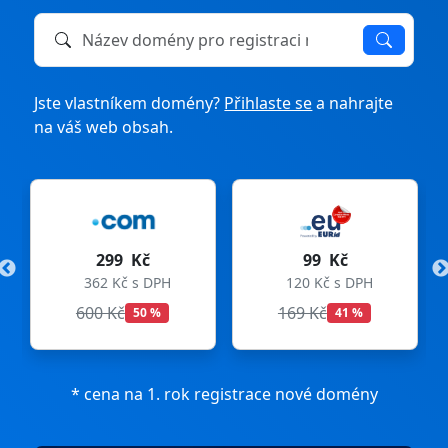
Název domény k registraci nebo převodu
Jste vlastníkem domény?
Přihlaste se
a nahrajte
na váš web obsah.
č
99 Kč
275 Kč
 DPH
120 Kč s DPH
333 Kč s DPH
169 Kč
299 Kč
 %
41 %
8 %
* cena na 1. rok registrace nové domény