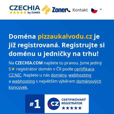
Kontakt
Doména
pizzaukalvodu.cz
je
již registrovaná. Registrujte si
doménu u jedničky na trhu!
Na
CZECHIA.COM
najdete tu pravou. Jsme jediný
5
★
registrátor domén v ČR podle
certifikace
CZ.NIC
. Najdete u nás
domény
,
webhosting
a
webhosting
s největším výběrem
doménových
koncovek
.